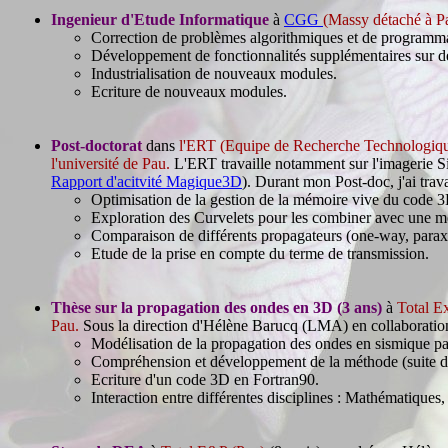
Ingenieur d'Etude Informatique
à
CGG
(Massy détaché à P
Correction de problèmes algorithmiques et de programm
Développement de fonctionnalités supplémentaires sur d
Industrialisation de nouveaux modules.
Ecriture de nouveaux modules.
Post-doctorat
dans
l'ERT (Equipe de Recherche Technologiqu
l'université de Pau.
L'ERT travaille notamment sur l'imagerie Si
Rapport d'acitvité Magique3D
). Durant mon Post-doc, j'ai trava
Optimisation de la gestion de la mémoire vive du code 
Exploration des Curvelets pour les combiner avec une
Comparaison de différents propagateurs (one-way, paraxia
Etude de la prise en compte du terme de transmission.
Thèse sur la propagation des ondes en 3D (3 ans)
à
Total E
Pau.
Sous la direction d'Hélène Barucq (LMA) en collaboration
Modélisation de la propagation des ondes en sismique 
Compréhension et développement de la méthode (suite
Ecriture d'un code 3D en Fortran90.
Interaction entre différentes disciplines : Mathématique